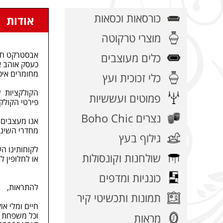
כורסאות וכסאות
אודות
מוצרי טרקוטה
אבסטרקט חפצים מעוצב
כלים מעוצבים
כעסק אוהב א
מחומרים איכו
כלי זכוכית ועץ
הקולקציות של
פמוטים ועששיות
פירטי הקולק
נצרים Boho Chic
אנו מעצבים ו
מחדרי השינה 
גילוף בעץ
לקוחותינו ה
שולחנות וקונסולות
או לחלופין ל
כונניות ומדפים
להתראות,
תמונות ותכשיטי קיר
חיים ומלי או
וכל משפחת
מראות