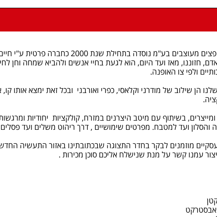
ים בע"מ נוסדה בתחילת שנת 2000 כחברה פרטית ע"י חיים ומלי אוקטן.
דם, חזוננו, מאז ועד היום, הוא לגעת בחיי אנשים ולהביא שמחה וחן לח
תיים ולפי צו האופנה.
נו הן שילוב של מודרני וקלאסי, כפרי ואורבני ובכל זאת ימצא אותו קו
ציה.
מייצרים, בשיתוף עם מיטב היצרנים במזרח, קולקציות יחודיות ומרגשות 
והסלון ועד למטבח. מפרטים שימושיים , דרך ריהוט משלים ועד פסלים וא
עסקיים מוזמנים לבקר בחדר התצוגה שבכתובתינו באזור התעשיה החדש 
יצור עמנו קשר על מנת שנישלח אליכם סוכן מכירות .
קטן
 אבסטרקט