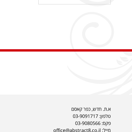
א.ת. חדש, כפר קאסם
טלפון:
03-9091717
פקס: 03-9080566
מייל: office@abstract8.co.il