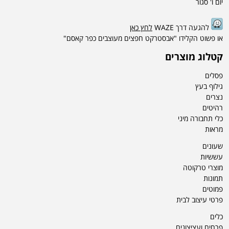
יום ו' סגור
להגעה דרך WAZE
לחץ כאן
או פשוט הקלידו "אבסטרקט חפצים מעוצבים כפר קאסם"
קטלוג מוצרים
פסלים
גילוף בעץ
נצרים
רהיטים
כלי תחבורה מיני
מראות
שעונים
עששיות
מוצרי טרקוטה
תמונות
פמוטים
פרטי עיצוב לבית
כלים
פרחים ועציצונים