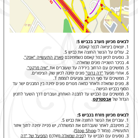
לבאים מכיוון מערב בכביש 5:
1. יוצאים ביציאה לכפר קאסם.
2. עולים על הגשר החוצה את כביש 5.
3. נוסעים לכיוון כפר קאסם כשמימינכם
פארק התעשייה "אפק"
.
4. בכיכר השנייה פונים שמאלה.
5. ממשיכים עם הרחוב בירידה עד שעוברים את
"איה מרקט"
.
6. אחרי מפעל
"דה גרוט"
פונים ימינה לכיוון שוק הציפורים.
7. ממשיכים עד סוף הרחוב ומגיעים לצומת T.
8. פונים שמאלה ולאחר כמאה מטרים פונים ימינה בין המבנים ישר עד
הסוף בכביש הגישה .
9. ממשיכים עם הכביש עד למבנה האחרון, ועוברים דרך השער לחניון
הגדול של
אבסטרקט
.
לבאים מכיוון מזרח בכביש 5:
1. עוברים את הגשר החוצה את כביש 5.
2. מימינכם, לאחר שעברתם את המשתלה, יש פנייה ימינה לתוך איזור
התעשייה. (צמוד ל-
Stop Shop
).
3. נוסעים עם הכביש עד ל
פניה שמאלה
(מולכם
המפעל של "דה