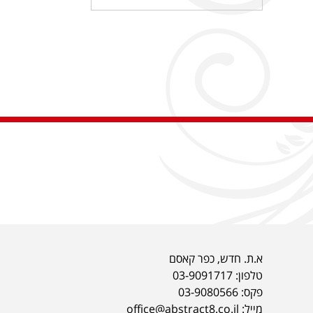
א.ת. חדש, כפר קאסם
טלפון:
03-9091717
פקס: 03-9080566
מייל: office@abstract8.co.il